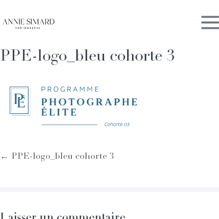
Skip
M
to
content
PPE-logo_bleu cohorte 3
To
Post
← PPE-logo_bleu cohorte 3
Navigation
Laisser un commentaire