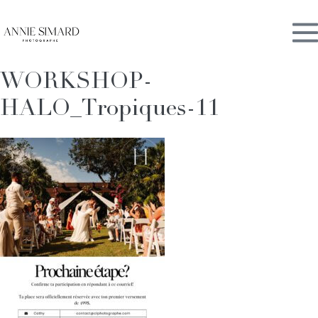
Skip
M
to
content
WORKSHOP-
To
HALO_Tropiques-11