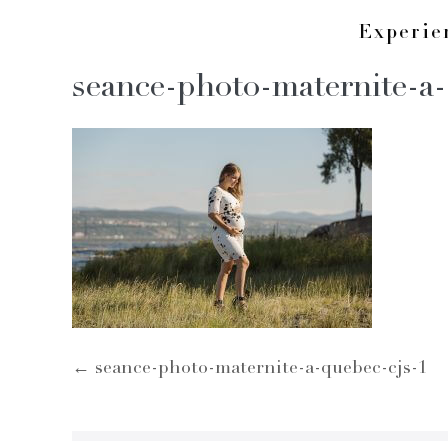
Skip
Experi
to
seance-photo-maternite-a-
content
Post
← seance-photo-maternite-a-quebec-cjs-1
Navigation