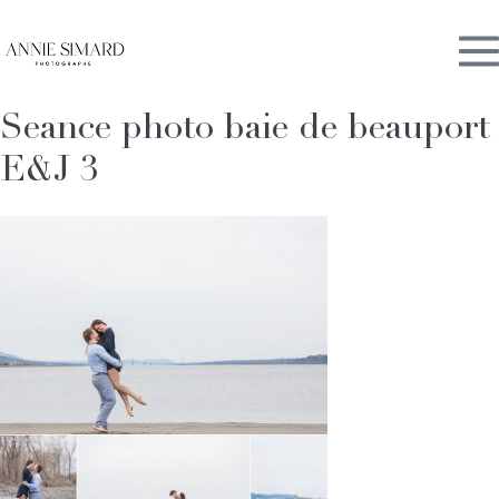
Skip
M
to
content
Seance photo baie de beauport
To
E&J 3