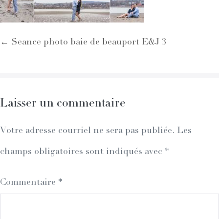
Post
← Seance photo baie de beauport E&J 3
Navigation
Laisser un commentaire
Votre adresse courriel ne sera pas publiée.
Les
champs obligatoires sont indiqués avec
*
Commentaire
*