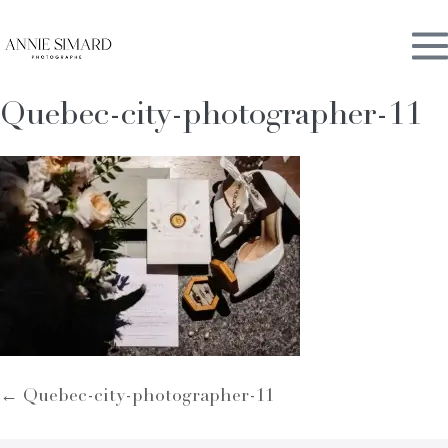
Skip
M
to
content
Quebec-city-photographer-11
To
Post
← Quebec-city-photographer-11
Navigation