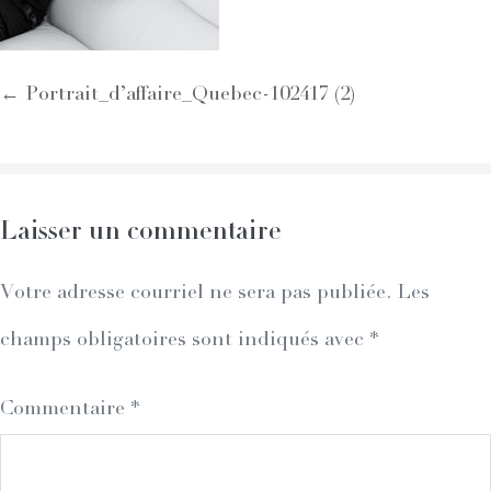
Post
← Portrait_d’affaire_Quebec-102417 (2)
Navigation
Laisser un commentaire
Votre adresse courriel ne sera pas publiée.
Les
champs obligatoires sont indiqués avec
*
Commentaire
*