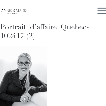
Skip
M
to
content
Portrait_d’affaire_Quebec-
To
102417 (2)