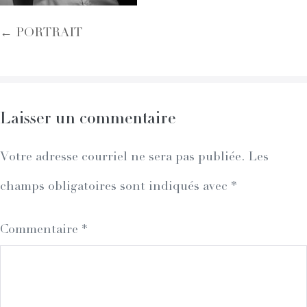
Post
← PORTRAIT
Navigation
Laisser un commentaire
Votre adresse courriel ne sera pas publiée.
Les
champs obligatoires sont indiqués avec
*
Commentaire
*