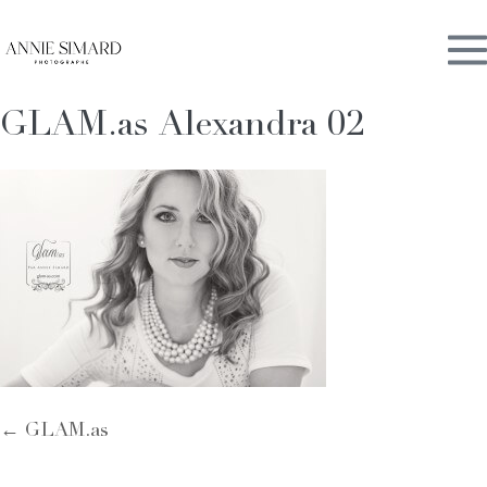
Skip
M
to
content
GLAM.as Alexandra 02
To
Post
← GLAM.as
Navigation