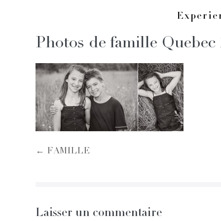
Skip
Experi
to
Photos de famille Quebec 
content
Post
← FAMILLE
Navigation
Laisser un commentaire