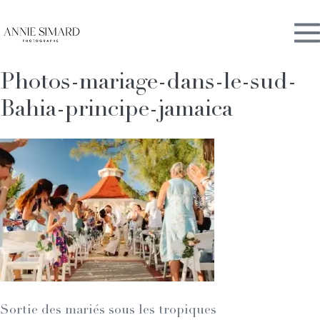
Skip
M
to
content
Photos-mariage-dans-le-sud-
To
Bahia-principe-jamaica
Sortie des mariés sous les tropiques