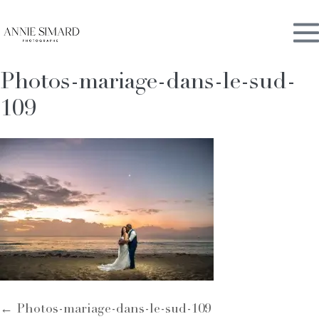
Skip
M
to
content
Photos-mariage-dans-le-sud-
To
109
Post
← Photos-mariage-dans-le-sud-109