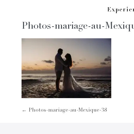
Skip
Experi
to
Photos-mariage-au-Mexiq
content
Post
← Photos-mariage-au-Mexique-38
Navigation