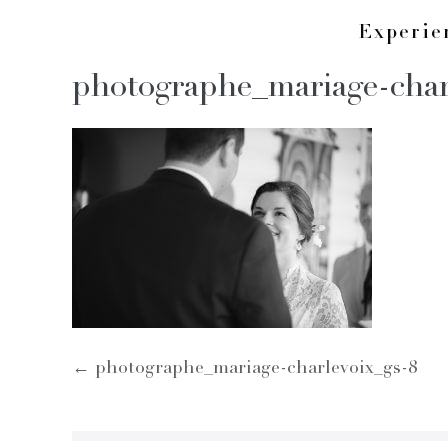
Skip
Experi
to
photographe_mariage-char
content
Post
← photographe_mariage-charlevoix_gs-8
Navigation