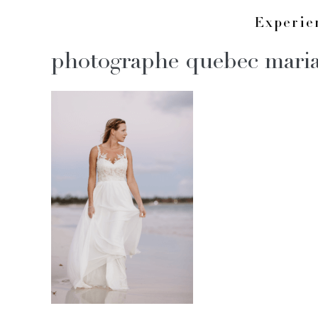
Skip
Experi
to
photographe quebec maria
content