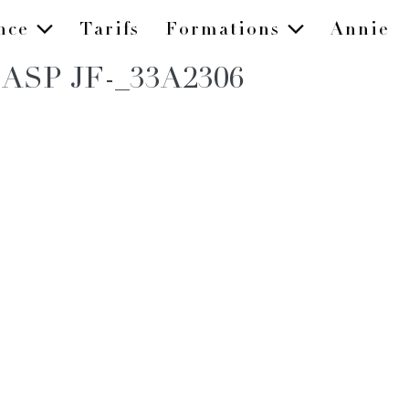
ence
Tarifs
Formations
Annie
ec ASP JF-_33A2306