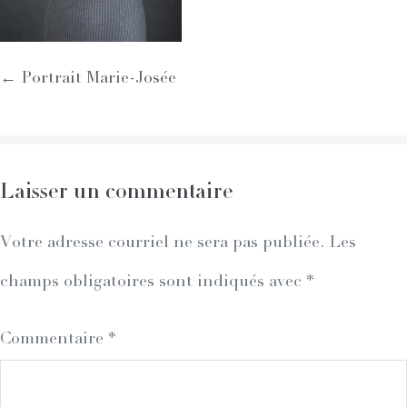
Post
← Portrait Marie-Josée
Navigation
Laisser un commentaire
Votre adresse courriel ne sera pas publiée.
Les
champs obligatoires sont indiqués avec
*
Commentaire
*