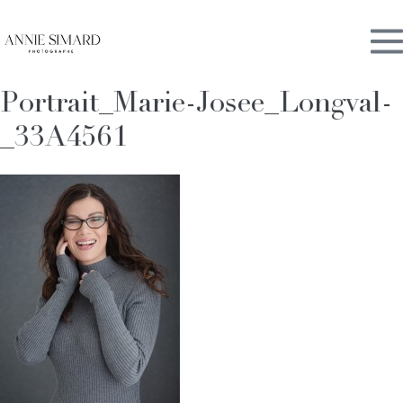
Skip
M
to
content
Portrait_Marie-Josee_Longval-
To
_33A4561