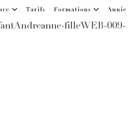
ence
Tarifs
Formations
Annie
nfantAndreanne-filleWEB-009-