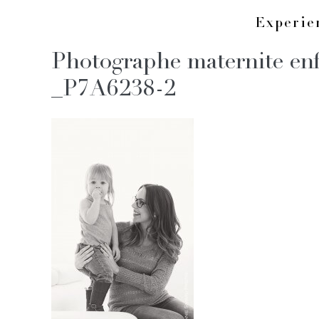
Skip
Experi
to
Photographe maternite e
content
_P7A6238-2