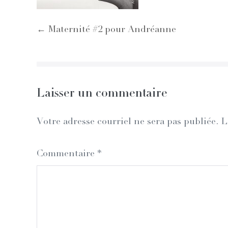
Post
← Maternité #2 pour Andréanne
Navigation
Laisser un commentaire
Votre adresse courriel ne sera pas publiée.
L
Commentaire
*