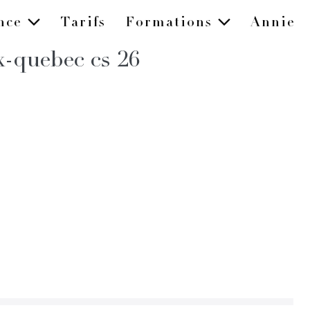
ence
Tarifs
Formations
Annie
x-quebec cs 26