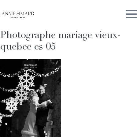
Skip
M
to
content
Photographe mariage vieux-
To
quebec cs 05