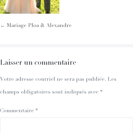
Post
← Mariage Ploa & Alexandre
Navigation
Laisser un commentaire
Votre adresse courriel ne sera pas publiée.
Les
champs obligatoires sont indiqués avec
*
Commentaire
*