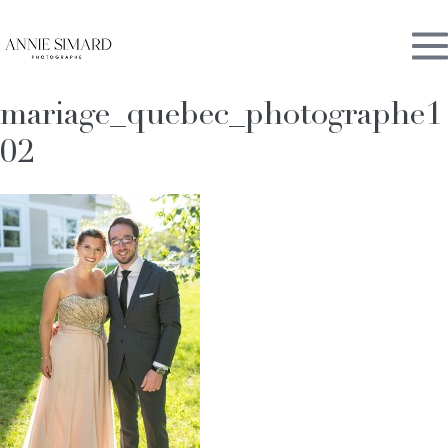
Skip
M
to
content
mariage_quebec_photographe1
To
02