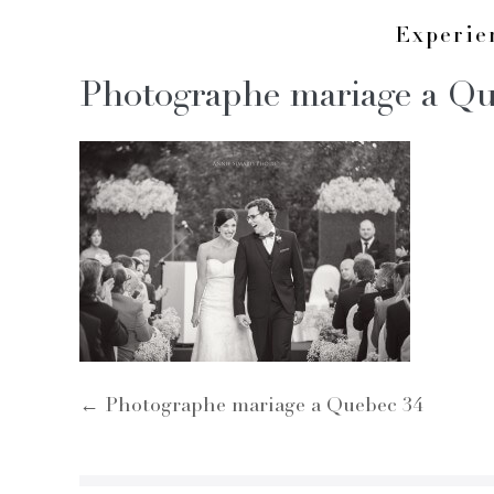
Skip
Experi
to
Photographe mariage a Q
content
Post
← Photographe mariage a Quebec 34
Navigation