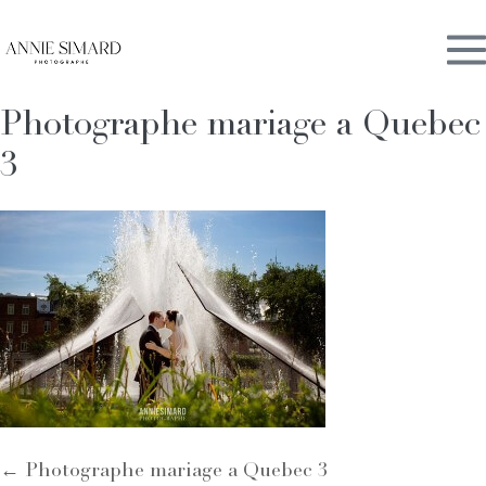
Skip
M
to
content
Photographe mariage a Quebec
To
3
Post
← Photographe mariage a Quebec 3