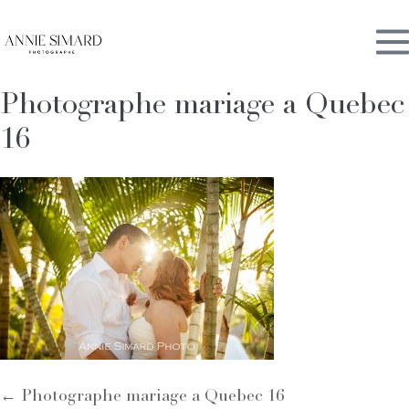
Skip
M
to
content
Photographe mariage a Quebec
To
16
Post
← Photographe mariage a Quebec 16