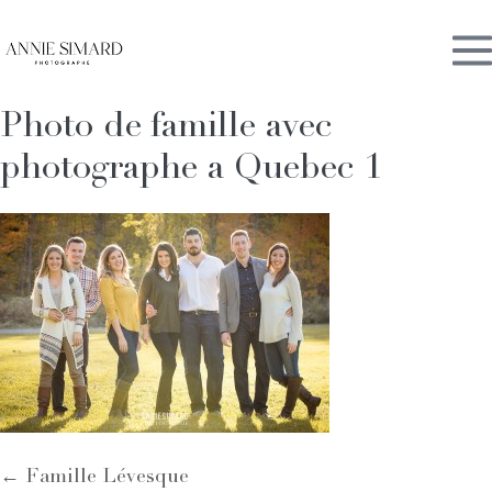
Skip
M
to
content
Photo de famille avec
To
photographe a Quebec 1
Post
← Famille Lévesque