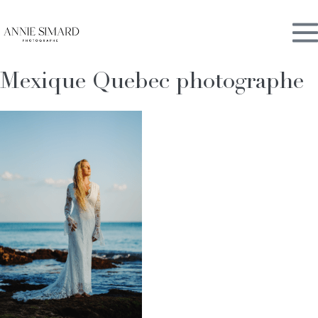
Skip
M
to
content
Mexique Quebec photographe
To