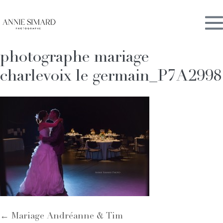
Skip
M
to
content
photographe mariage
To
charlevoix le germain_P7A2998
Post
← Mariage Andréanne & Tim