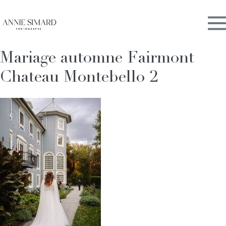
Skip
M
to
content
Mariage automne Fairmont
To
Chateau Montebello 2