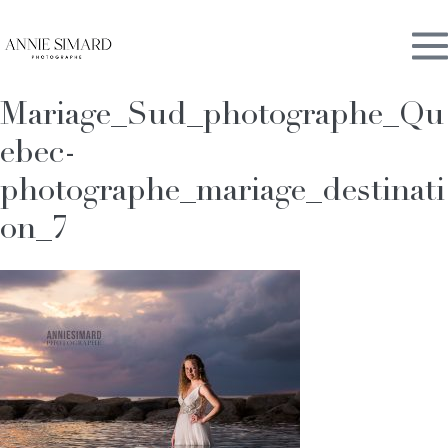
Skip
M
to
content
Mariage_Sud_photographe_Qu
To
ebec-
photographe_mariage_destinati
on_7