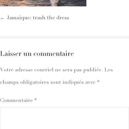
Post
← Jamaïque: trash the dress
Navigation
Laisser un commentaire
Votre adresse courriel ne sera pas publiée.
Les
champs obligatoires sont indiqués avec
*
Commentaire
*