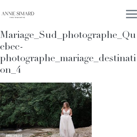
Skip
M
to
content
Mariage_Sud_photographe_Qu
To
ebec-
photographe_mariage_destinati
on_4