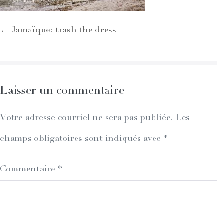
Post
← Jamaïque: trash the dress
Navigation
Laisser un commentaire
Votre adresse courriel ne sera pas publiée.
Les
champs obligatoires sont indiqués avec
*
Commentaire
*