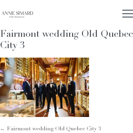
Skip
M
to
content
Fairmont wedding Old Quebec
To
City 3
Post
← Fairmont wedding Old Quebec City 3