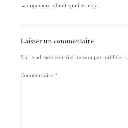
Post
← engement-shoot-quebec-city-1
Navigation
Laisser un commentaire
Votre adresse courriel ne sera pas publiée.
L
Commentaire
*