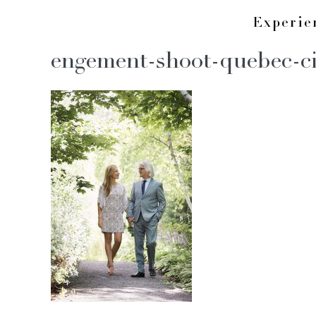
Skip
Experi
to
engement-shoot-quebec-ci
content