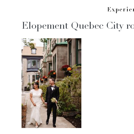
Skip
Experi
to
Elopement Quebec City r
content