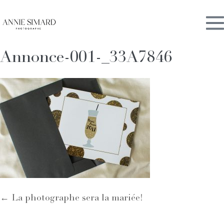
Skip
M
to
content
Annonce-001-_33A7846
To
Post
← La photographe sera la mariée!
Navigation