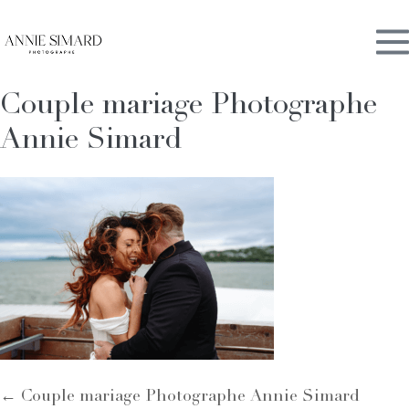
Skip
M
to
content
Couple mariage Photographe
To
Annie Simard
Post
← Couple mariage Photographe Annie Simard