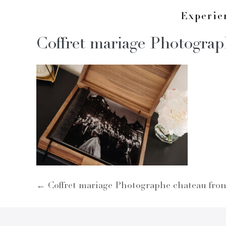
Skip
Experi
to
Coffret mariage Photograp
content
Post
← Coffret mariage Photographe chateau fro
Navigation