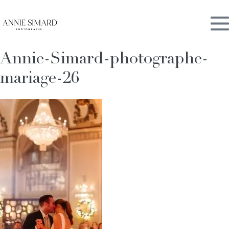
Skip
M
to
content
Annie-Simard-photographe-
To
mariage-26