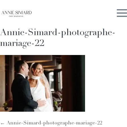
Skip
M
to
content
Annie-Simard-photographe-
To
mariage-22
Post
← Annie-Simard-photographe-mariage-22