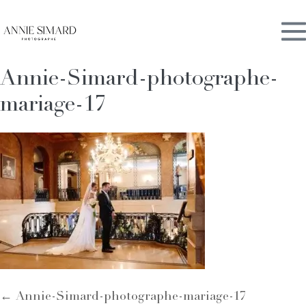
Skip
M
to
content
Annie-Simard-photographe-
To
mariage-17
Post
← Annie-Simard-photographe-mariage-17