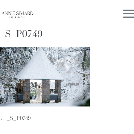
Skip
M
to
content
_S_P0749
To
Post
← _S_P0749
Navigation