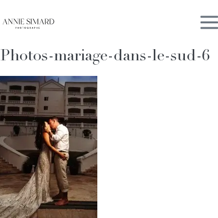
Skip
M
to
content
Photos-mariage-dans-le-sud-6
To