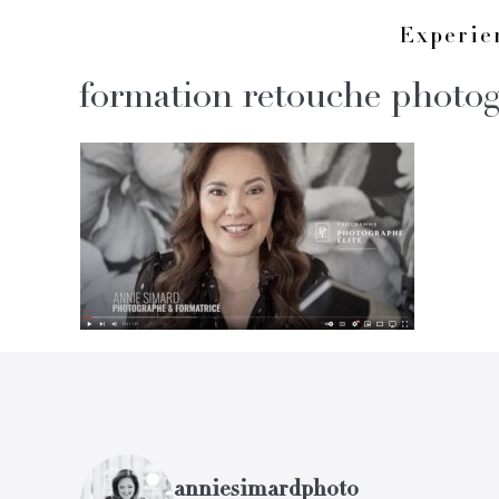
Skip
Experi
to
formation retouche photo
content
anniesimardphoto