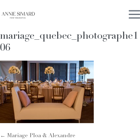
Skip
M
to
content
mariage_quebec_photographe1
To
06
Post
← Mariage Ploa & Alexandre