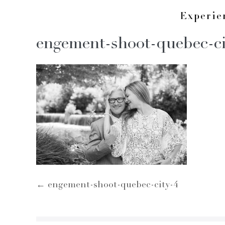
Skip
Experi
to
engement-shoot-quebec-ci
content
Post
← engement-shoot-quebec-city-4
Navigation